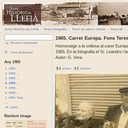
Arxiu Històric de Llefià
Arxiu fotogràfic
Fons de veïns i veïnes
Anys 60
1965. Carrer Europa. Fons Teres
Recerca Avançada
Homenatge a la vellesa al carer Europa
1965. En la fotografia el Sr. Leandro i 
View Slideshow
Autor: G. Vera.
Any 1965
1. 1965. ...
primer
anterior
2. 1965. ...
3. 1965. ...
4. 1965. ...
5. 1965. ...
6. 1965. ...
7. 1965. Pati...
...
35. 1965....
Random Image