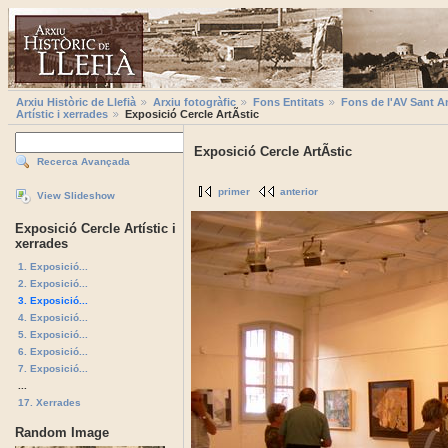
Arxiu Històric de Llefià
Arxiu fotogràfic
Fons Entitats
Fons de l'AV Sant A
Artístic i xerrades
Exposició Cercle ArtÃ­stic
Exposició Cercle ArtÃ­stic
Recerca Avançada
primer
anterior
View Slideshow
Exposició Cercle Artístic i
xerrades
1. Exposició...
2. Exposició...
3. Exposició...
4. Exposició...
5. Exposició...
6. Exposició...
7. Exposició...
...
17. Xerrades
Random Image