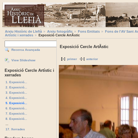
Arxiu Històric de Llefià
Arxiu fotogràfic
Fons Entitats
Fons de l'AV Sant A
Artístic i xerrades
Exposició Cercle ArtÃ­stic
Exposició Cercle ArtÃ­stic
Recerca Avançada
primer
anterior
View Slideshow
Exposició Cercle Artístic i
xerrades
1. Exposició...
2. Exposició...
3. Exposició...
4. Exposició...
5. Exposició...
6. Exposició...
7. Exposició...
8. Exposició...
...
17. Xerrades