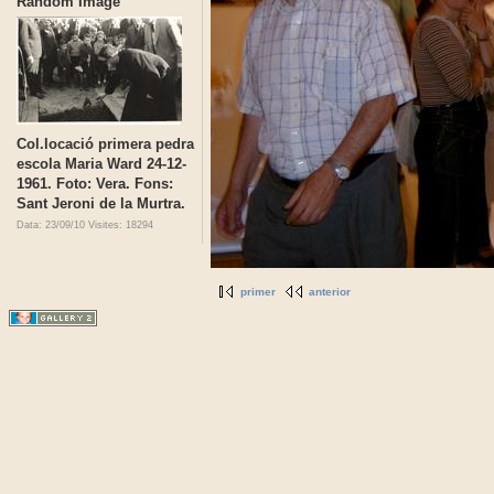
Random Image
Col.locació primera pedra
escola Maria Ward 24-12-
1961. Foto: Vera. Fons:
Sant Jeroni de la Murtra.
Data: 23/09/10
Visites: 18294
primer
anterior