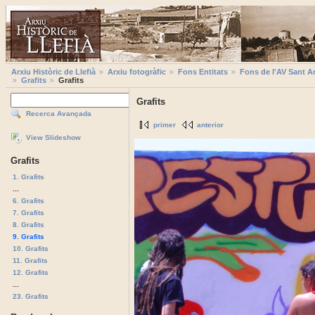
Arxiu Històric de Llefià
Arxiu fotogràfic
Fons Entitats
Fons de l'AV Sant A
Grafits
Grafits
Grafits
Recerca Avançada
primer
anterior
View Slideshow
Grafits
1. Grafits
...
6. Grafits
7. Grafits
8. Grafits
9. Grafits
10. Grafits
11. Grafits
12. Grafits
...
23. Grafits