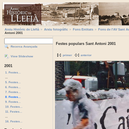
Arxiu Històric de Llefià
Arxiu fotogràfic
Fons Entitats
Fons de l'AV Sant A
Antoni 2001
Festes populars Sant Antoni 2001
Recerca Avançada
primer
anterior
View Slideshow
2001
1. Festes...
...
5. Festes...
6. Festes...
7. Festes...
8. Festes...
9. Festes...
10. Festes...
11. Festes...
...
16. Festes...