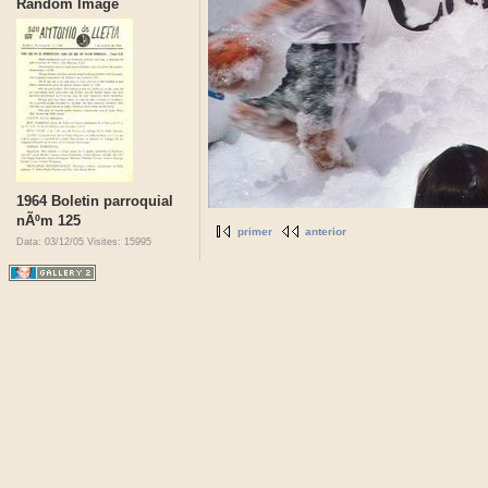
Random Image
1964 Boletin parroquial
nÃºm 125
primer
anterior
Data: 03/12/05
Visites: 15995