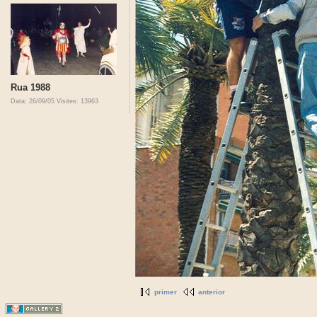
Rua 1988
Data: 26/09/05
Visites: 13963
primer
anterior