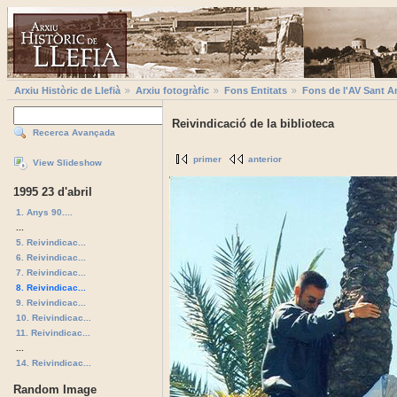
Arxiu Històric de Llefià
Arxiu fotogràfic
Fons Entitats
Fons de l'AV Sant A
Reivindicació de la biblioteca
Recerca Avançada
primer
anterior
View Slideshow
1995 23 d'abril
1. Anys 90....
...
5. Reivindicac...
6. Reivindicac...
7. Reivindicac...
8. Reivindicac...
9. Reivindicac...
10. Reivindicac...
11. Reivindicac...
...
14. Reivindicac...
Random Image