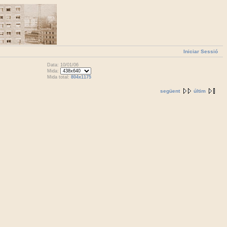
Iniciar Sessió
Data: 10/01/06
Mida:
Mida total:
804x1175
següent
últim