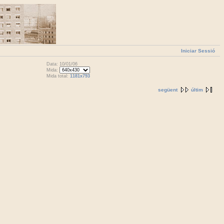
Iniciar Sessió
Data: 10/01/06
Mida:
Mida total:
1181x793
següent
últim