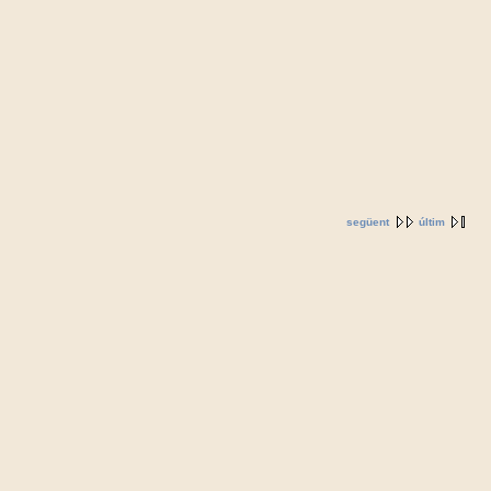
següent
últim