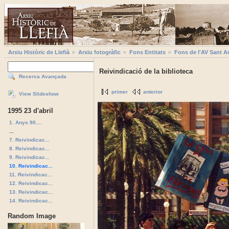
Arxiu Històric de Llefià
Arxiu fotogràfic
Fons Entitats
Fons de l'AV Sant A
Reivindicació de la biblioteca
Recerca Avançada
primer
anterior
View Slideshow
1995 23 d'abril
1. Anys 90....
...
7. Reivindicac...
8. Reivindicac...
9. Reivindicac...
10. Reivindicac...
11. Reivindicac...
12. Reivindicac...
13. Reivindicac...
14. Reivindicac...
Random Image