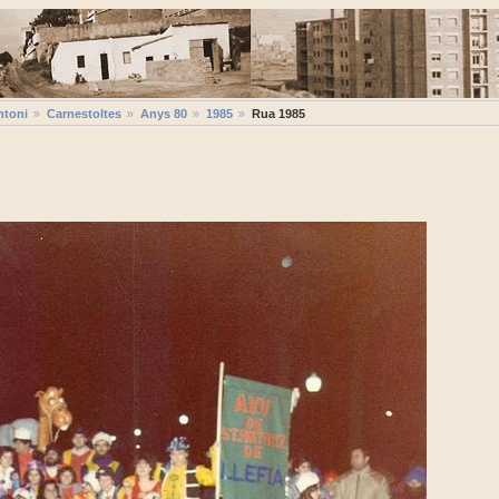
ntoni
Carnestoltes
Anys 80
1985
Rua 1985