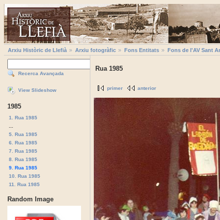
Arxiu Històric de Llefià
Arxiu fotogràfic
Fons Entitats
Fons de l'AV Sant A
Rua 1985
Recerca Avançada
primer
anterior
View Slideshow
1985
1. Rua 1985
...
5. Rua 1985
6. Rua 1985
7. Rua 1985
8. Rua 1985
9. Rua 1985
10. Rua 1985
11. Rua 1985
Random Image