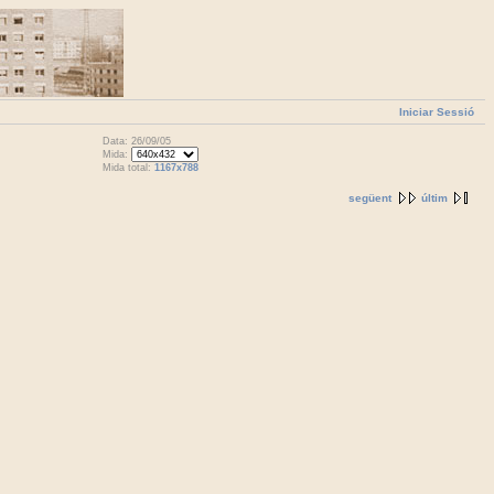
Iniciar Sessió
Data: 26/09/05
Mida:
Mida total:
1167x788
següent
últim