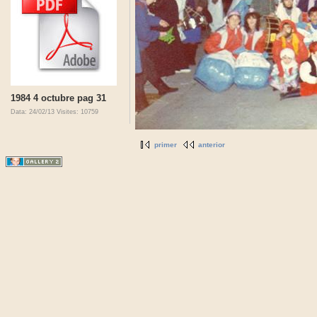
1984 4 octubre pag 31
Data: 24/02/13
Visites: 10759
primer
anterior