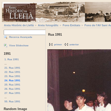
Arxiu Històric de Llefià
Arxiu fotogràfic
Fons Entitats
Fons de l'AV Sant A
Rua 1991
Recerca Avançada
primer
anterior
View Slideshow
1991
1. Rua 1991
...
21. Rua 1991
22. Rua 1991
23. Rua 1991
24. Rua 1991
25. Rua 1991
26. Rua 1991
27. Rua 1991
...
55. Rua 1991
Random Image