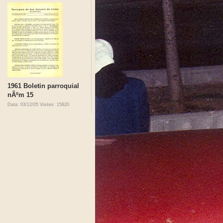
1961 Boletin parroquial
nÃºm 15
Data: 03/12/05
Visites: 15820