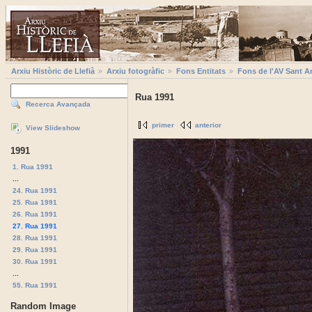
Arxiu Històric de Llefià
Arxiu fotogràfic
Fons Entitats
Fons de l'AV Sant A
Rua 1991
Recerca Avançada
primer
anterior
View Slideshow
1991
1. Rua 1991
...
24. Rua 1991
25. Rua 1991
26. Rua 1991
27. Rua 1991
28. Rua 1991
29. Rua 1991
30. Rua 1991
...
55. Rua 1991
Random Image