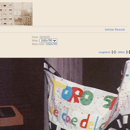
Iniciar Sessió
Data: 26/09/05
Mida:
Mida total:
1162x793
següent
últim