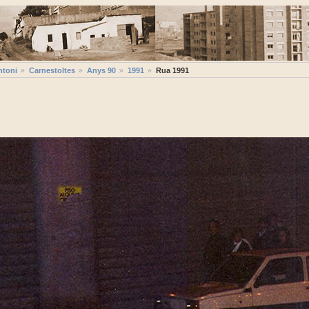
ntoni
Carnestoltes
Anys 90
1991
Rua 1991