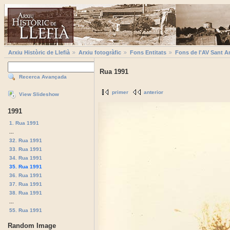
Arxiu Històric de Llefià
Arxiu fotogràfic
Fons Entitats
Fons de l'AV Sant A
Rua 1991
Recerca Avançada
primer
anterior
View Slideshow
1991
1. Rua 1991
...
32. Rua 1991
33. Rua 1991
34. Rua 1991
35. Rua 1991
36. Rua 1991
37. Rua 1991
38. Rua 1991
...
55. Rua 1991
Random Image