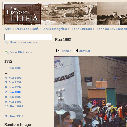
Arxiu Històric de Llefià
Arxiu fotogràfic
Fons Entitats
Fons de l'AV Sant A
Rua 1992
Recerca Avançada
primer
anterior
View Slideshow
1992
1. Rua 1992
...
4. Rua 1992
5. Rua 1992
6. Rua 1992
7. Rua 1992
8. Rua 1992
9. Rua 1992
10. Rua 1992
...
38. Rua 1992
Random Image