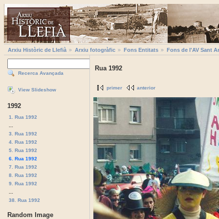
Arxiu Històric de Llefià
Arxiu fotogràfic
Fons Entitats
Fons de l'AV Sant A
Rua 1992
Recerca Avançada
primer
anterior
View Slideshow
1992
1. Rua 1992
...
3. Rua 1992
4. Rua 1992
5. Rua 1992
6. Rua 1992
7. Rua 1992
8. Rua 1992
9. Rua 1992
...
38. Rua 1992
Random Image