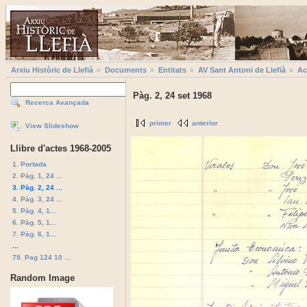
Arxiu Històric de Llefià
Documents
Entitats
AV Sant Antoni de Llefià
Ac
Pàg. 2, 24 set 1968
Recerca Avançada
primer
anterior
View Slideshow
Llibre d'actes 1968-2005
1. Portada
2. Pàg. 1, 24 ...
3. Pàg. 2, 24 ...
4. Pàg. 3, 24 ...
5. Pàg. 4, 1...
6. Pàg. 5, 1...
7. Pàg. 6, 1...
...
79. Pag 124 10 ...
Random Image