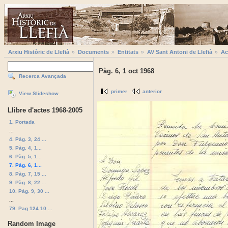
Arxiu Històric de Llefià
Documents
Entitats
AV Sant Antoni de Llefià
Ac
Pàg. 6, 1 oct 1968
Recerca Avançada
primer
anterior
View Slideshow
Llibre d'actes 1968-2005
1. Portada
...
4. Pàg. 3, 24 ...
5. Pàg. 4, 1...
6. Pàg. 5, 1...
7. Pàg. 6, 1...
8. Pàg. 7, 15 ...
9. Pàg. 8, 22 ...
10. Pàg. 9, 30 ...
...
79. Pag 124 10 ...
Random Image