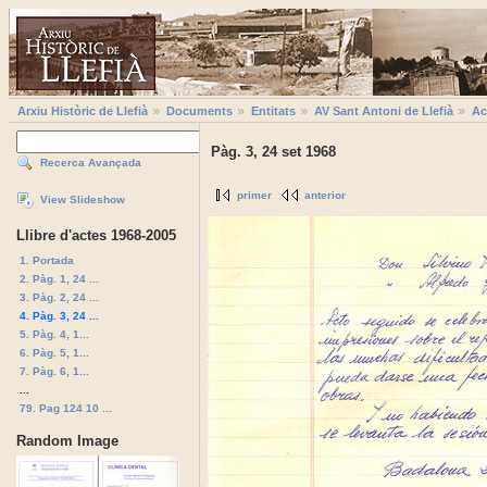
Arxiu Històric de Llefià
Documents
Entitats
AV Sant Antoni de Llefià
Ac
Pàg. 3, 24 set 1968
Recerca Avançada
primer
anterior
View Slideshow
Llibre d'actes 1968-2005
1. Portada
2. Pàg. 1, 24 ...
3. Pàg. 2, 24 ...
4. Pàg. 3, 24 ...
5. Pàg. 4, 1...
6. Pàg. 5, 1...
7. Pàg. 6, 1...
...
79. Pag 124 10 ...
Random Image