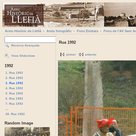
Arxiu Històric de Llefià
Arxiu fotogràfic
Fons Entitats
Fons de l'AV Sant A
Rua 1992
Recerca Avançada
primer
anterior
View Slideshow
1992
1. Rua 1992
2. Rua 1992
3. Rua 1992
4. Rua 1992
5. Rua 1992
6. Rua 1992
7. Rua 1992
...
38. Rua 1992
Random Image