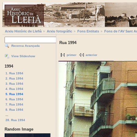
Arxiu Històric de Llefià
Arxiu fotogràfic
Fons Entitats
Fons de l'AV Sant A
Rua 1994
Recerca Avançada
primer
anterior
View Slideshow
1994
1. Rua 1994
2. Rua 1994
3. Rua 1994
4. Rua 1994
5. Rua 1994
6. Rua 1994
7. Rua 1994
8. Rua 1994
...
28. Rua 1994
Random Image