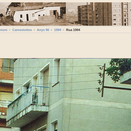
ntoni
Carnestoltes
Anys 90
1994
Rua 1994