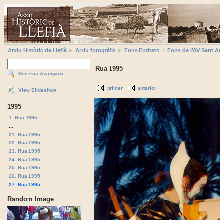
Arxiu Històric de Llefià
Arxiu fotogràfic
Fons Entitats
Fons de l'AV Sant A
Rua 1995
Recerca Avançada
primer
anterior
View Slideshow
1995
1. Rua 1995
...
21. Rua 1995
22. Rua 1995
23. Rua 1995
24. Rua 1995
25. Rua 1995
26. Rua 1995
27. Rua 1995
Random Image