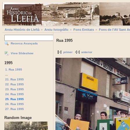
Arxiu Històric de Llefià
Arxiu fotogràfic
Fons Entitats
Fons de l'AV Sant A
Rua 1995
Recerca Avançada
primer
anterior
View Slideshow
1995
1. Rua 1995
...
21. Rua 1995
22. Rua 1995
23. Rua 1995
24. Rua 1995
25. Rua 1995
26. Rua 1995
27. Rua 1995
Random Image