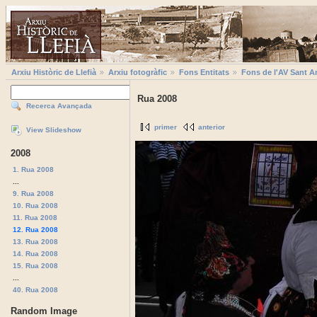
Arxiu Històric de Llefià
Arxiu fotogràfic
Fons Entitats
Fons de l'AV Sant A
Rua 2008
Recerca Avançada
primer
anterior
View Slideshow
2008
1. Rua 2008
...
9. Rua 2008
10. Rua 2008
11. Rua 2008
12. Rua 2008
13. Rua 2008
14. Rua 2008
15. Rua 2008
...
40. Rua 2008
Random Image