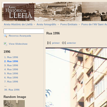
Arxiu Històric de Llefià
Arxiu fotogràfic
Fons Entitats
Fons de l'AV Sant A
Rua 1996
Recerca Avançada
primer
anterior
View Slideshow
1996
1. Rua 1996
2. Rua 1996
3. Rua 1996
4. Rua 1996
5. Rua 1996
6. Rua 1996
7. Rua 1996
...
30. Rua 1996
Random Image