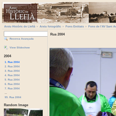
Arxiu Històric de Llefià
Arxiu fotogràfic
Fons Entitats
Fons de l'AV Sant A
Rua 2004
Recerca Avançada
View Slideshow
2004
1. Rua 2004
2. Rua 2004
3. Rua 2004
4. Rua 2004
5. Rua 2004
6. Rua 2004
7. Rua 2004
...
95. Rua 2004
Random Image