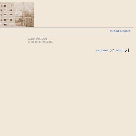
Iniciar Sessió
Data: 06/10/05
Mida total: 640x480
següent
últim