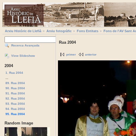
Arxiu Històric de Llefià
Arxiu fotogràfic
Fons Entitats
Fons de l'AV Sant A
Rua 2004
Recerca Avançada
primer
anterior
View Slideshow
2004
1. Rua 2004
...
89. Rua 2004
90. Rua 2004
91. Rua 2004
92. Rua 2004
93. Rua 2004
94. Rua 2004
95. Rua 2004
Random Image