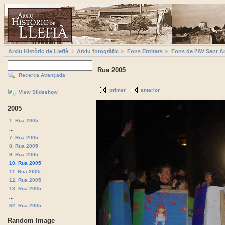
Arxiu Històric de Llefià
Arxiu fotogràfic
Fons Entitats
Fons de l'AV Sant A
Rua 2005
Recerca Avançada
primer
anterior
View Slideshow
2005
1. Rua 2005
...
7. Rua 2005
8. Rua 2005
9. Rua 2005
10. Rua 2005
11. Rua 2005
12. Rua 2005
13. Rua 2005
...
62. Rua 2005
Random Image