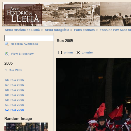
Arxiu Històric de Llefià
Arxiu fotogràfic
Fons Entitats
Fons de l'AV Sant A
Rua 2005
Recerca Avançada
primer
anterior
View Slideshow
2005
1. Rua 2005
...
56. Rua 2005
57. Rua 2005
58. Rua 2005
59. Rua 2005
60. Rua 2005
61. Rua 2005
62. Rua 2005
Random Image