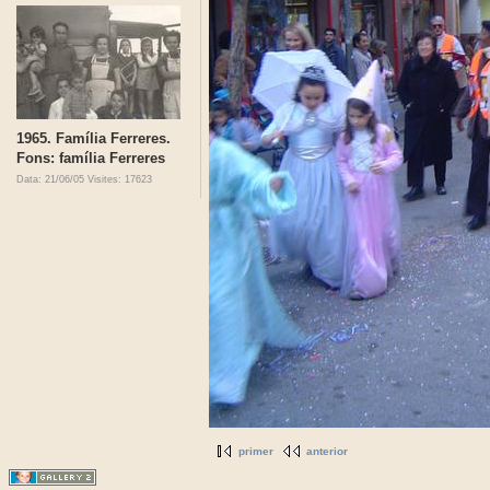
1965. Família Ferreres.
Fons: família Ferreres
Data: 21/06/05
Visites: 17623
primer
anterior