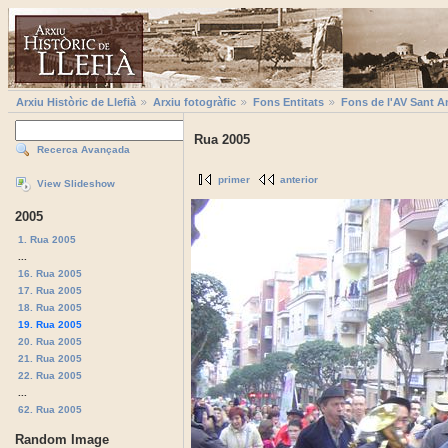
Arxiu Històric de Llefià
Arxiu fotogràfic
Fons Entitats
Fons de l'AV Sant A
Rua 2005
Recerca Avançada
primer
anterior
View Slideshow
2005
1. Rua 2005
...
16. Rua 2005
17. Rua 2005
18. Rua 2005
19. Rua 2005
20. Rua 2005
21. Rua 2005
22. Rua 2005
...
62. Rua 2005
Random Image