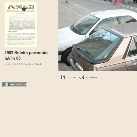
1963 Boletin parroquial
nÃºm 85
Data: 03/12/05
Visites: 14747
primer
anterior