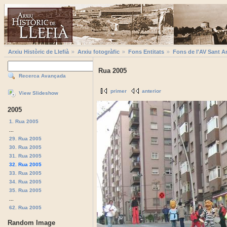
Arxiu Històric de Llefià
Arxiu fotogràfic
Fons Entitats
Fons de l'AV Sant A
Rua 2005
Recerca Avançada
primer
anterior
View Slideshow
2005
1. Rua 2005
...
29. Rua 2005
30. Rua 2005
31. Rua 2005
32. Rua 2005
33. Rua 2005
34. Rua 2005
35. Rua 2005
...
62. Rua 2005
Random Image