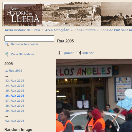
Arxiu Històric de Llefià
Arxiu fotogràfic
Fons Entitats
Fons de l'AV Sant A
Rua 2005
Recerca Avançada
primer
anterior
View Slideshow
2005
1. Rua 2005
...
33. Rua 2005
34. Rua 2005
35. Rua 2005
36. Rua 2005
37. Rua 2005
38. Rua 2005
39. Rua 2005
...
62. Rua 2005
Random Image