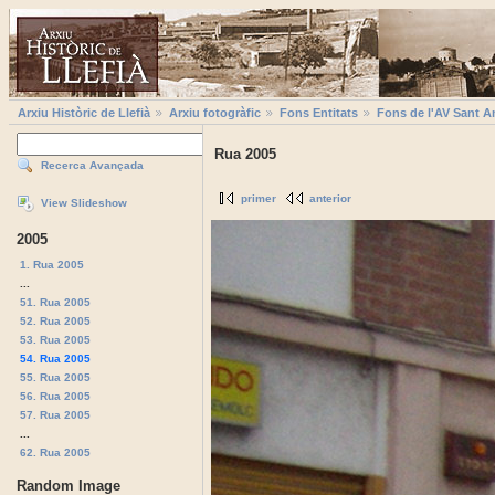
Arxiu Històric de Llefià
Arxiu fotogràfic
Fons Entitats
Fons de l'AV Sant A
Rua 2005
Recerca Avançada
primer
anterior
View Slideshow
2005
1. Rua 2005
...
51. Rua 2005
52. Rua 2005
53. Rua 2005
54. Rua 2005
55. Rua 2005
56. Rua 2005
57. Rua 2005
...
62. Rua 2005
Random Image