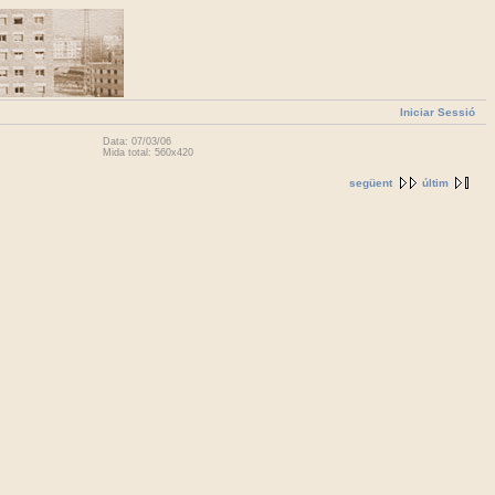
Iniciar Sessió
Data: 07/03/06
Mida total: 560x420
següent
últim