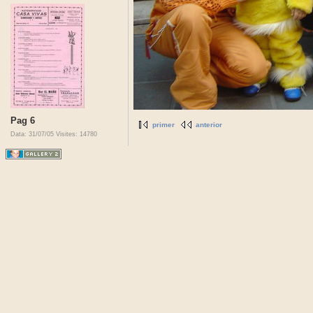
Pag 6
primer
anterior
Data: 31/07/05
Visites: 14780