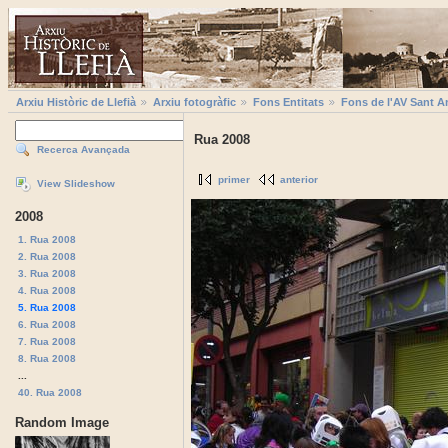
Arxiu Històric de Llefià
Arxiu fotogràfic
Fons Entitats
Fons de l'AV Sant A
Rua 2008
Recerca Avançada
primer
anterior
View Slideshow
2008
1. Rua 2008
2. Rua 2008
3. Rua 2008
4. Rua 2008
5. Rua 2008
6. Rua 2008
7. Rua 2008
8. Rua 2008
...
40. Rua 2008
Random Image