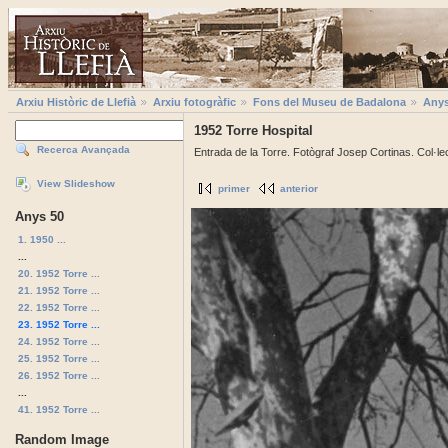
Arxiu Històric de Llefià
Arxiu fotogràfic
Fons del Museu de Badalona
Anys
1952 Torre Hospital
Recerca Avançada
Entrada de la Torre. Fotògraf Josep Cortinas. Col·l
View Slideshow
primer
anterior
Anys 50
1. 1950 ...
...
20. 1952 Torre ...
21. 1952 Torre ...
22. 1952 Torre ...
23. 1952 Torre ...
24. 1952 Torre ...
25. 1952 Torre ...
26. 1952 Torre ...
...
41. 1952 Torre ...
Random Image