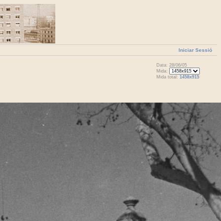
Iniciar Sessió
Data: 28/06/05
Mida:
Mida total:
1458x915