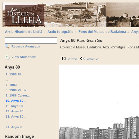
Arxiu Històric de Llefià
Arxiu fotogràfic
Fons del Museu de Badalona
Anys
Anys 80 Parc Gran Sol
Recerca Avançada
Col·lecció Museu Badalona. Arxiu d'imatges. Fons M
View Slideshow
primer
anterior
Anys 80
1. 1980 Pl....
...
7. 1983...
8. 1986 Pl. de...
9. 1986 Carrer...
10. Anys 80...
11. Anys 80...
12. Anys 80...
13. Anys 80...
...
21. Anys 80...
Random Image