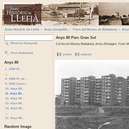
Arxiu Històric de Llefià
Arxiu fotogràfic
Fons del Museu de Badalona
Anys
Anys 80 Parc Gran Sol
Recerca Avançada
Col·lecció Museu Badalona. Arxiu d'imatges. Fons M
View Slideshow
primer
anterior
Anys 80
1. 1980 Pl....
...
8. 1986 Pl. de...
9. 1986 Carrer...
10. Anys 80...
11. Anys 80...
12. Anys 80...
13. Anys 80...
14. Anys 80...
...
21. Anys 80...
Random Image