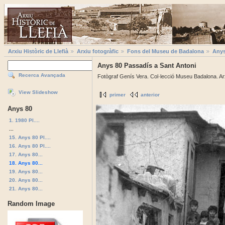
Arxiu Històric de Llefià
Arxiu fotogràfic
Fons del Museu de Badalona
Anys
Anys 80 Passadís a Sant Antoni
Recerca Avançada
Fotògraf Genís Vera. Col·lecció Museu Badalona. Ar
View Slideshow
primer
anterior
Anys 80
1. 1980 Pl....
...
15. Anys 80 Pl....
16. Anys 80 Pl....
17. Anys 80...
18. Anys 80...
19. Anys 80...
20. Anys 80...
21. Anys 80...
Random Image