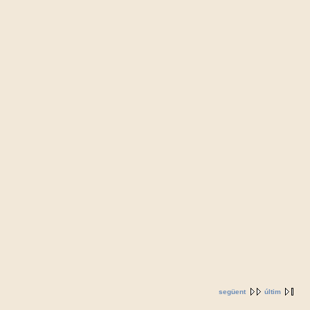
següent
últim