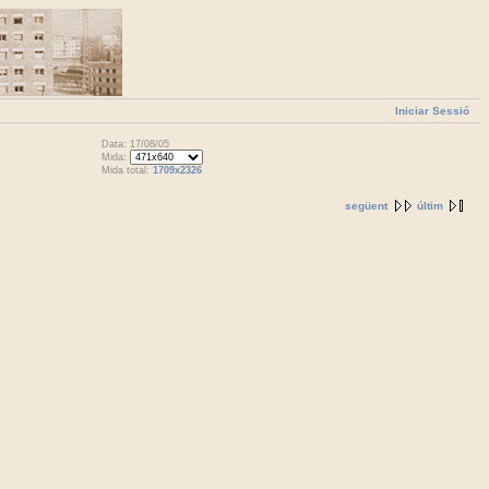
Iniciar Sessió
Data: 17/08/05
Mida:
Mida total:
1709x2326
següent
últim