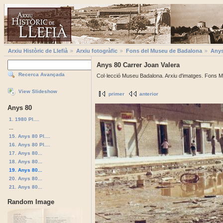
Arxiu Històric de Llefià
Arxiu fotogràfic
Fons del Museu de Badalona
Anys
Anys 80 Carrer Joan Valera
Recerca Avançada
Col·lecció Museu Badalona. Arxiu d'imatges. Fons M
View Slideshow
primer
anterior
Anys 80
1. 1980 Pl....
...
15. Anys 80 Pl....
16. Anys 80 Pl....
17. Anys 80...
18. Anys 80...
19. Anys 80...
20. Anys 80...
21. Anys 80...
Random Image