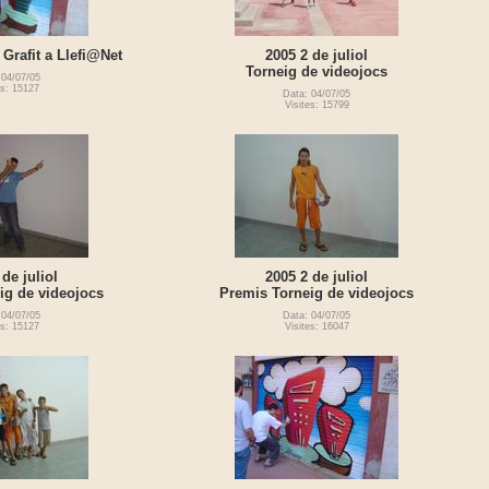
. Grafit a Llefi@Net
2005 2 de juliol
Torneig de videojocs
 04/07/05
es: 15127
Data: 04/07/05
Visites: 15799
 de juliol
2005 2 de juliol
ig de videojocs
Premis Torneig de videojocs
 04/07/05
Data: 04/07/05
es: 15127
Visites: 16047