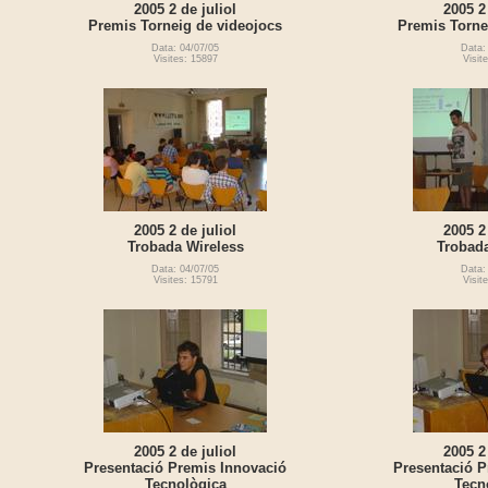
2005 2 de juliol
2005 2
Premis Torneig de videojocs
Premis Torne
Data: 04/07/05
Data:
Visites: 15897
Visit
2005 2 de juliol
2005 2
Trobada Wireless
Trobada
Data: 04/07/05
Data:
Visites: 15791
Visit
2005 2 de juliol
2005 2
Presentació Premis Innovació
Presentació P
Tecnològica
Tecn