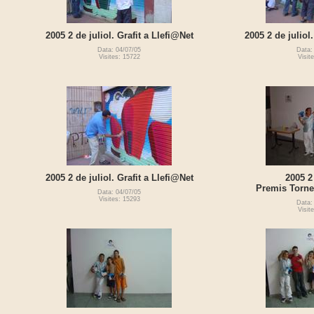
2005 2 de juliol. Grafit a Llefi@Net
2005 2 de juliol
Data: 04/07/05
Data:
Visites: 15722
Visit
2005 2 de juliol. Grafit a Llefi@Net
2005 2
Premis Torne
Data: 04/07/05
Visites: 15293
Data:
Visit