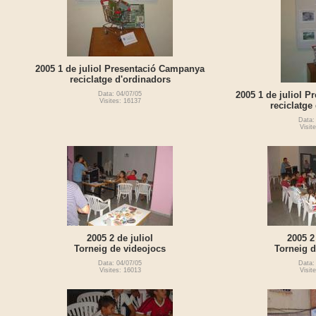
2005 1 de juliol Presentació Campanya
reciclatge d'ordinadors
2005 1 de juliol 
Data: 04/07/05
Visites: 16137
reciclatge
Data:
Visit
2005 2 de juliol
2005 2
Torneig de videojocs
Torneig d
Data: 04/07/05
Data:
Visites: 16013
Visit