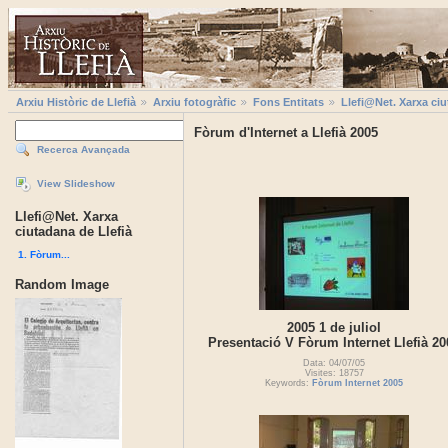
Arxiu Històric de Llefià
Arxiu fotogràfic
Fons Entitats
Llefi@Net. Xarxa ciu
Fòrum d'Internet a Llefià 2005
Recerca Avançada
View Slideshow
Llefi@Net. Xarxa
ciutadana de Llefià
1. Fòrum...
Random Image
2005 1 de juliol
Presentació V Fòrum Internet Llefià 20
Data: 04/07/05
Visites: 18757
Keywords:
Fòrum Internet 2005