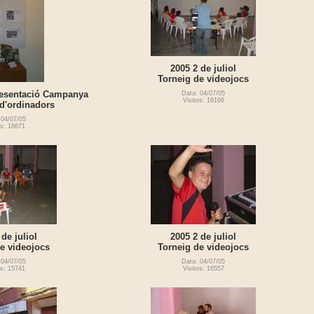
2005 2 de juliol
Torneig de videojocs
Presentació Campanya
Data: 04/07/05
Visites: 16166
 d'ordinadors
 04/07/05
es: 16671
 de juliol
2005 2 de juliol
e videojocs
Torneig de videojocs
 04/07/05
Data: 04/07/05
es: 15741
Visites: 16557