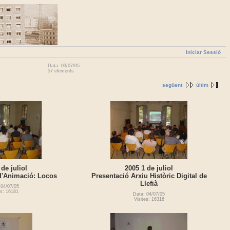
Iniciar Sessió
Data: 03/07/05
57 elements
següent
últim
 de juliol
2005 1 de juliol
d'Animació: Locos
Presentació Arxiu Històric Digital de
Llefià
 04/07/05
es: 16181
Data: 04/07/05
Visites: 16316