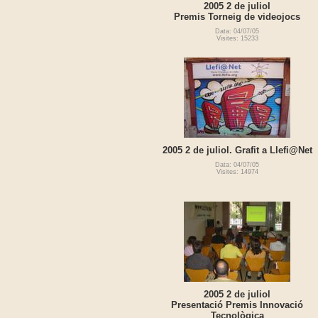
2005 2 de juliol
Premis Torneig de videojocs
Data: 04/07/05
Visites: 15233
2005 2 de juliol. Grafit a Llefi@Net
Data: 04/07/05
Visites: 14974
2005 2 de juliol
Presentació Premis Innovació
Tecnològica