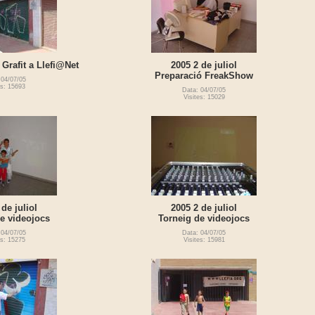
. Grafit a Llefi@Net
2005 2 de juliol
Preparació FreakShow
 04/07/05
es: 15693
Data: 04/07/05
Visites: 15029
 de juliol
2005 2 de juliol
e videojocs
Torneig de videojocs
 04/07/05
Data: 04/07/05
es: 15275
Visites: 15981