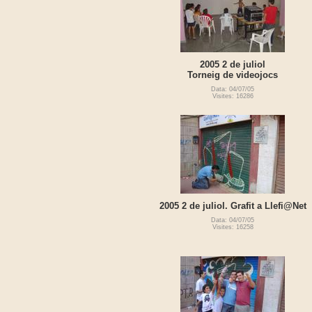
2005 2 de juliol
Torneig de videojocs
Data: 04/07/05
Visites: 16286
2005 2 de juliol. Grafit a Llefi@Net
Data: 04/07/05
Visites: 16258