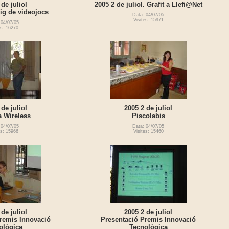
 de juliol
2005 2 de juliol. Grafit a Llefi@Net
ig de videojocs
Data: 04/07/05
Visites: 15971
 04/07/05
es: 16270
 de juliol
2005 2 de juliol
 Wireless
Piscolabis
 04/07/05
Data: 04/07/05
es: 15966
Visites: 15460
 de juliol
2005 2 de juliol
remis Innovació
Presentació Premis Innovació
ològica
Tecnològica