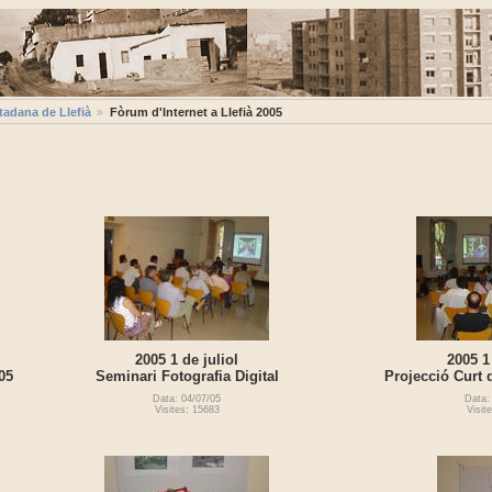
tadana de Llefià
Fòrum d'Internet a Llefià 2005
2005 1 de juliol
2005 1
05
Seminari Fotografia Digital
Projecció Curt 
Data: 04/07/05
Data:
Visites: 15683
Visit