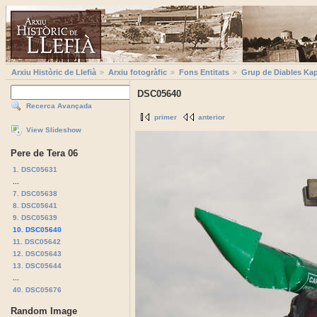
Arxiu Històric de Llefià
Arxiu fotogràfic
Fons Entitats
Grup de Diables Kap
DSC05640
Recerca Avançada
primer
anterior
View Slideshow
Pere de Tera 06
1. DSC05631
...
7. DSC05638
8. DSC05641
9. DSC05639
10. DSC05640
11. DSC05642
12. DSC05643
13. DSC05644
...
40. DSC05676
Random Image