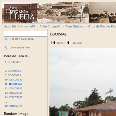
Arxiu Històric de Llefià
Arxiu fotogràfic
Fons Entitats
Grup de Diables Kap
DSC05642
Recerca Avançada
primer
anterior
View Slideshow
Pere de Tera 06
1. DSC05631
...
8. DSC05641
9. DSC05639
10. DSC05640
11. DSC05642
12. DSC05643
13. DSC05644
14. DSC05645
...
40. DSC05676
Random Image