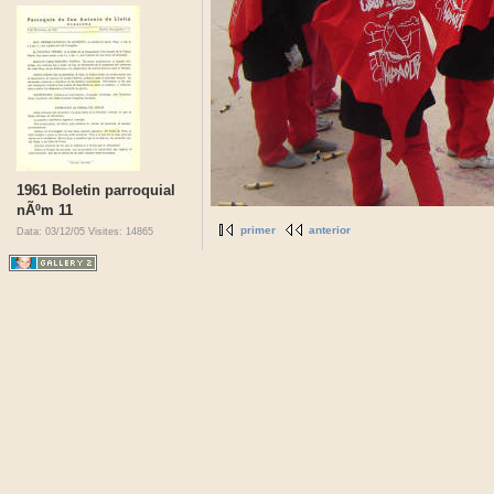
1961 Boletin parroquial
nÃºm 11
primer
anterior
Data: 03/12/05
Visites: 14865