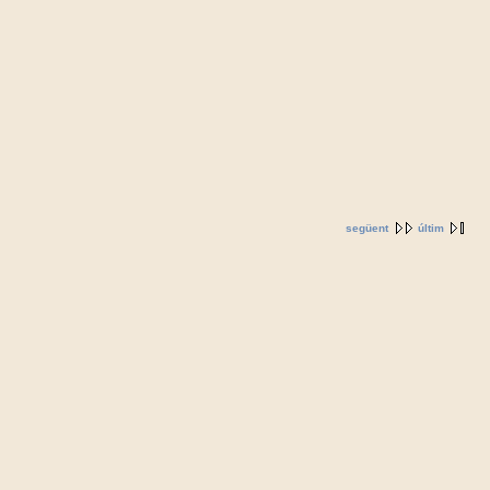
següent
últim