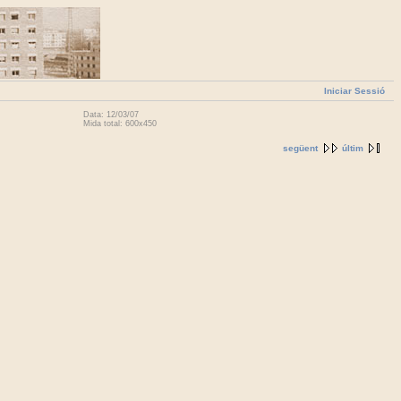
Iniciar Sessió
Data: 12/03/07
Mida total: 600x450
següent
últim