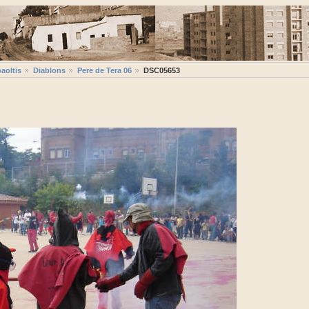
aoltis
Diablons
Pere de Tera 06
DSC05653