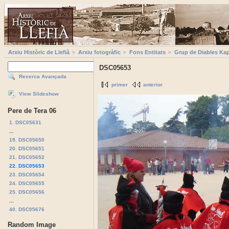
Arxiu Històric de Llefià
Arxiu fotogràfic
Fons Entitats
Grup de Diables Kap
DSC05653
Recerca Avançada
primer
anterior
View Slideshow
Pere de Tera 06
1. DSC05631
...
19. DSC05650
20. DSC05651
21. DSC05652
22. DSC05653
23. DSC05654
24. DSC05655
25. DSC05656
...
40. DSC05676
Random Image