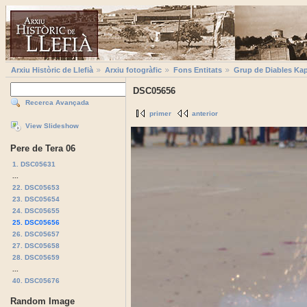
Arxiu Històric de Llefià
Arxiu fotogràfic
Fons Entitats
Grup de Diables Kap
DSC05656
Recerca Avançada
primer
anterior
View Slideshow
Pere de Tera 06
1. DSC05631
...
22. DSC05653
23. DSC05654
24. DSC05655
25. DSC05656
26. DSC05657
27. DSC05658
28. DSC05659
...
40. DSC05676
Random Image