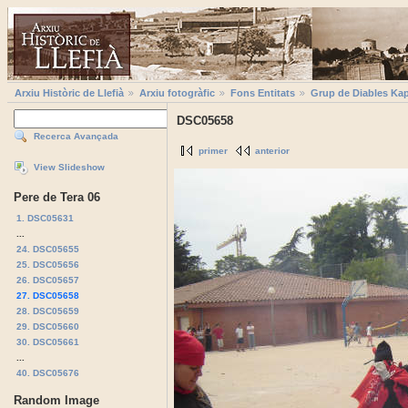
Arxiu Històric de Llefià
Arxiu fotogràfic
Fons Entitats
Grup de Diables Kap
DSC05658
Recerca Avançada
primer
anterior
View Slideshow
Pere de Tera 06
1. DSC05631
...
24. DSC05655
25. DSC05656
26. DSC05657
27. DSC05658
28. DSC05659
29. DSC05660
30. DSC05661
...
40. DSC05676
Random Image