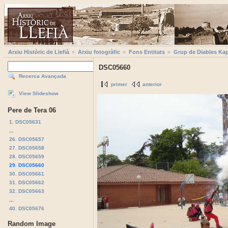
Arxiu Històric de Llefià
Arxiu fotogràfic
Fons Entitats
Grup de Diables Kap
DSC05660
Recerca Avançada
primer
anterior
View Slideshow
Pere de Tera 06
1. DSC05631
...
26. DSC05657
27. DSC05658
28. DSC05659
29. DSC05660
30. DSC05661
31. DSC05662
32. DSC05663
...
40. DSC05676
Random Image