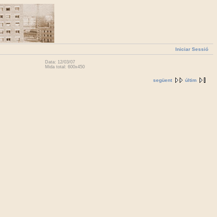
Iniciar Sessió
Data: 12/03/07
Mida total: 600x450
següent
últim