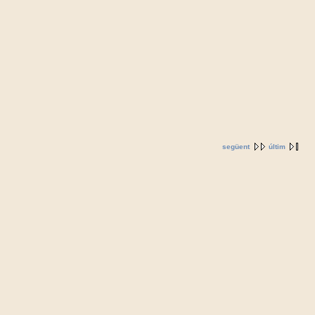
següent
últim