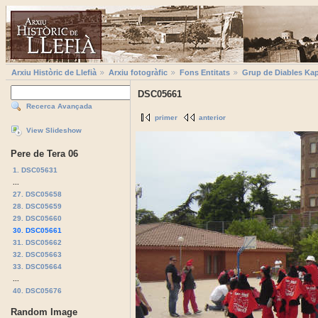
Arxiu Històric de Llefià
Arxiu fotogràfic
Fons Entitats
Grup de Diables Kap
DSC05661
Recerca Avançada
primer
anterior
View Slideshow
Pere de Tera 06
1. DSC05631
...
27. DSC05658
28. DSC05659
29. DSC05660
30. DSC05661
31. DSC05662
32. DSC05663
33. DSC05664
...
40. DSC05676
Random Image