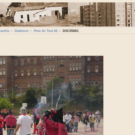
aoltis
Diablons
Pere de Tera 06
DSC05661