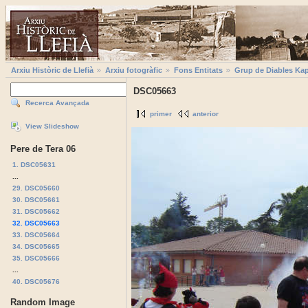
Arxiu Històric de Llefià
Arxiu fotogràfic
Fons Entitats
Grup de Diables Kap
DSC05663
Recerca Avançada
primer
anterior
View Slideshow
Pere de Tera 06
1. DSC05631
...
29. DSC05660
30. DSC05661
31. DSC05662
32. DSC05663
33. DSC05664
34. DSC05665
35. DSC05666
...
40. DSC05676
Random Image