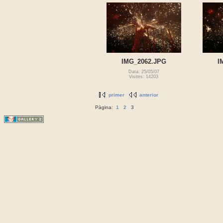
IMG_2062.JPG
I
Data: 25/05/07
Visites: 14203
primer
anterior
Pàgina:
1
2
3