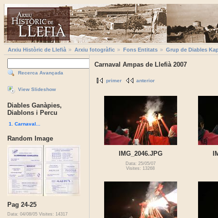
Arxiu Històric de Llefià
Arxiu fotogràfic
Fons Entitats
Grup de Diables Kap
Carnaval Ampas de Llefià 2007
Recerca Avançada
primer
anterior
View Slideshow
Diables Ganàpies,
Diablons i Percu
1. Carnaval...
Random Image
IMG_2046.JPG
I
Data: 25/05/07
Visites: 13268
Pag 24-25
Data: 04/08/05
Visites: 14317