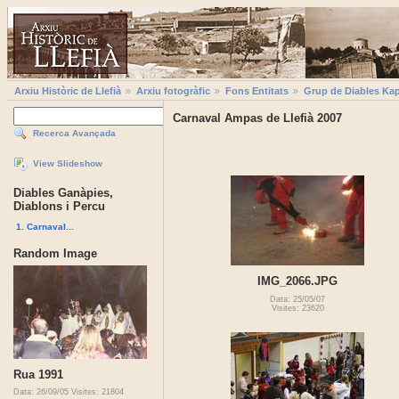
Arxiu Històric de Llefià
Arxiu fotogràfic
Fons Entitats
Grup de Diables Kap
Carnaval Ampas de Llefià 2007
Recerca Avançada
View Slideshow
Diables Ganàpies,
Diablons i Percu
1. Carnaval...
Random Image
IMG_2066.JPG
Data: 25/05/07
Visites: 23620
Rua 1991
Data: 26/09/05
Visites: 21804