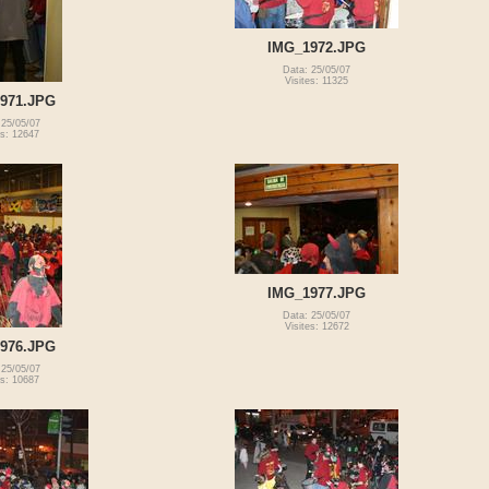
IMG_1972.JPG
Data: 25/05/07
Visites: 11325
971.JPG
 25/05/07
es: 12647
IMG_1977.JPG
Data: 25/05/07
Visites: 12672
976.JPG
 25/05/07
es: 10687