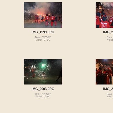
IMG_1999.JPG
IMG_2
Data: 25/05/07
Data:
Visites: 14141
Visit
IMG_2003.JPG
IMG_2
Data: 25/05/07
Data:
Visites: 13381
Visit