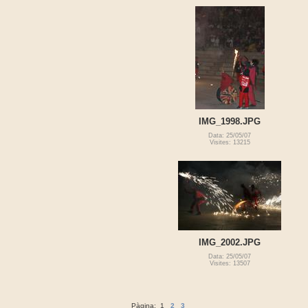
IMG_1998.JPG
Data: 25/05/07
Visites: 13215
IMG_2002.JPG
Data: 25/05/07
Visites: 13507
Pàgina:
1
2
3