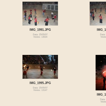
IMG_1991.JPG
IMG_1
Data: 25/05/07
Data:
Visites: 13024
Visit
IMG_1995.JPG
Data: 25/05/07
Visites: 13147
IMG_1
Data:
Visit