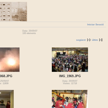
Iniciar Sessió
Data: 25/05/07
100 elements
següent
últim
068.JPG
IMG_1969.JPG
 25/05/07
Data: 25/05/07
es: 11809
Visites: 11718