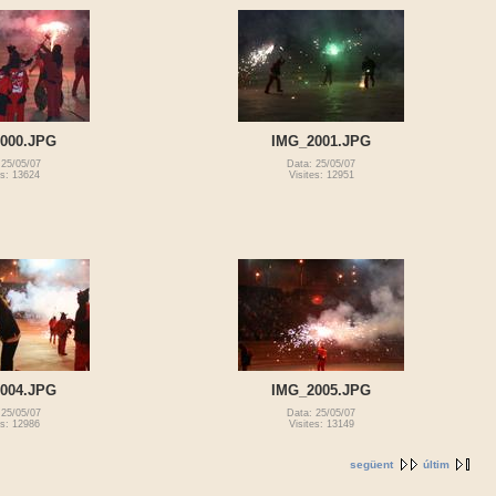
000.JPG
IMG_2001.JPG
 25/05/07
Data: 25/05/07
es: 13624
Visites: 12951
004.JPG
IMG_2005.JPG
 25/05/07
Data: 25/05/07
es: 12986
Visites: 13149
següent
últim