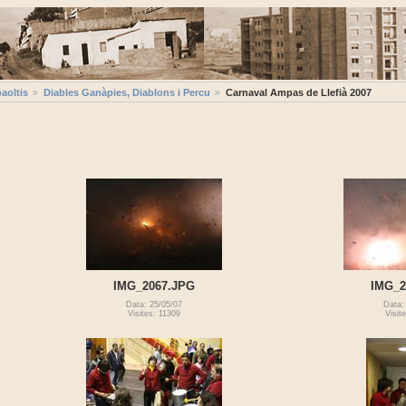
aoltis
Diables Ganàpies, Diablons i Percu
Carnaval Ampas de Llefià 2007
IMG_2067.JPG
IMG_2
Data: 25/05/07
Data:
Visites: 11309
Visit