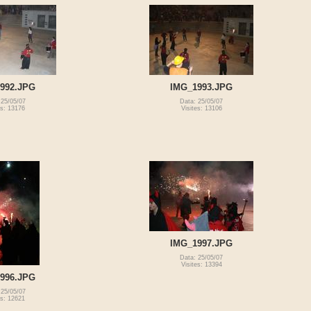
992.JPG
IMG_1993.JPG
 25/05/07
Data: 25/05/07
es: 13176
Visites: 13106
IMG_1997.JPG
Data: 25/05/07
Visites: 13394
996.JPG
 25/05/07
es: 12621