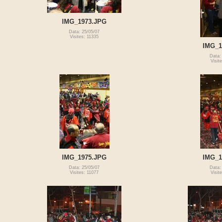
IMG_1973.JPG
Data: 25/05/07
Visites: 11335
IMG_1
Data:
Visit
IMG_1975.JPG
IMG_1
Data: 25/05/07
Data:
Visites: 11077
Visit