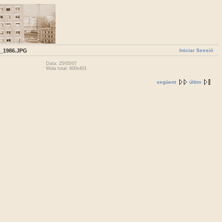
Iniciar Sessió
_1986.JPG
Data: 25/05/07
Mida total: 600x401
següent
últim