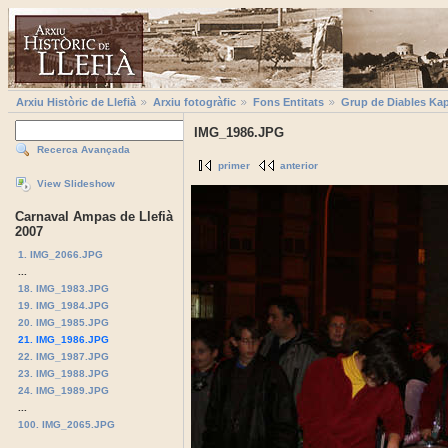
Arxiu Històric de Llefià
Arxiu fotogràfic
Fons Entitats
Grup de Diables Kap
IMG_1986.JPG
Recerca Avançada
primer
anterior
View Slideshow
Carnaval Ampas de Llefià
2007
1. IMG_2066.JPG
...
18. IMG_1983.JPG
19. IMG_1984.JPG
20. IMG_1985.JPG
21. IMG_1986.JPG
22. IMG_1987.JPG
23. IMG_1988.JPG
24. IMG_1989.JPG
...
100. IMG_2065.JPG