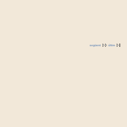
següent
últim