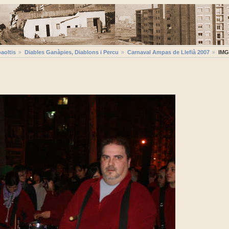
aoltis
Diables Ganàpies, Diablons i Percu
Carnaval Ampas de Llefià 2007
IMG